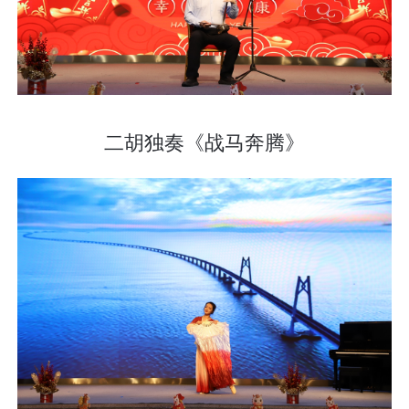
二胡独奏《战马奔腾》