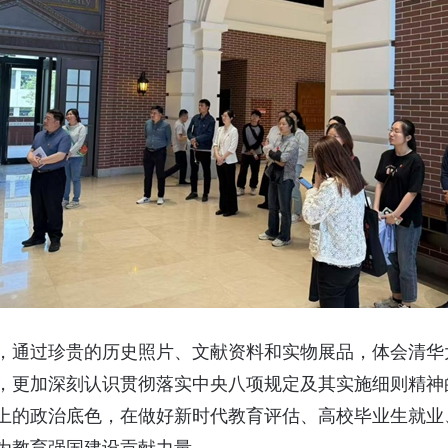
，通过珍贵的历史照片、文献资料和实物展品，体会清华
，更加深刻认识贯彻落实中央八项规定及其实施细则精神
上的政治底色，在做好新时代教育评估、高校毕业生就业
为教育强国建设贡献力量。