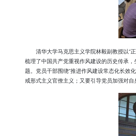
清华大学马克思主义学院林毅副教授以“
梳理了中国共产党重视作风建设的历史传承，
题。党员干部围绕“推进作风建设常态化长效化
戒形式主义官僚主义；又要引导党员加强对自