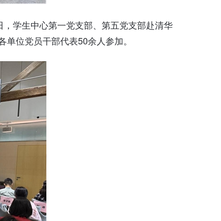
日，学生中心第一党支部、第五党支部赴清华
各单位党员干部代表50余人参加。