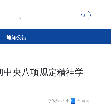
通知公告
彻中央八项规定精神学
字体大小：
小
中
大
特大